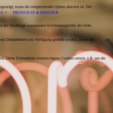
ezeigt, wenn die entsprechende Option aktiviert ist. Die
NS
PRODUKTE & PARTNER
d der Nachfrage angepassten Erscheinungsbilds der Seite.
on Drittanbietern zur Verfügung gestellt werden, sowie die
den. Diese Drittanbieter können eigene Cookies setzen, z.B. um die