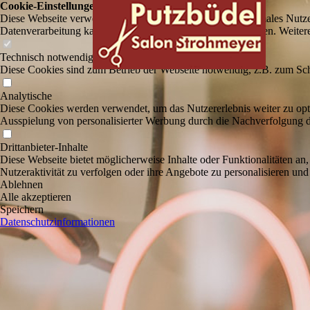
Cookie-Einstellungen
Diese Webseite verwendet Cookies, um Besuchern ein optimales Nutzerer
Datenverarbeitung kann dann auch in einem Drittland erfolgen. Weiter
Technisch notwendige
Diese Cookies sind zum Betrieb der Webseite notwendig, z.B. zum Sch
Analytische
Diese Cookies werden verwendet, um das Nutzererlebnis weiter zu optim
Ausspielung von personalisierter Werbung durch die Nachverfolgung de
Drittanbieter-Inhalte
Diese Webseite bietet möglicherweise Inhalte oder Funktionalitäten an,
Nutzeraktivität zu verfolgen oder ihre Angebote zu personalisieren und
Ablehnen
Alle akzeptieren
Speichern
Datenschutzinformationen