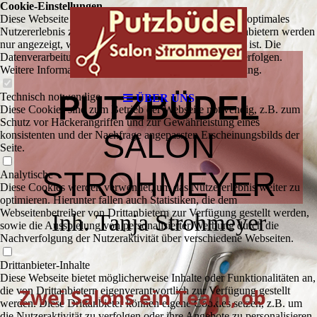
Cookie-Einstellungen
Diese Webseite verwendet Cookies, um Besuchern ein optimales
Nutzererlebnis zu bieten. Bestimmte Inhalte von Drittanbietern werden
nur angezeigt, wenn die entsprechende Option aktiviert ist. Die
Datenverarbeitung kann dann auch in einem Drittland erfolgen.
Weitere Informationen hierzu in der Datenschutzerklärung.
PUTZBÜDEL
Technisch notwendige
ÜBER UNS
Diese Cookies sind zum Betrieb der Webseite notwendig, z.B. zum
Schutz vor Hackerangriffen und zur Gewährleistung eines
SALON
konsistenten und der Nachfrage angepassten Erscheinungsbilds der
Seite.
STROHMEYER
Analytische
Diese Cookies werden verwendet, um das Nutzererlebnis weiter zu
optimieren. Hierunter fallen auch Statistiken, die dem
Webseitenbetreiber von Drittanbietern zur Verfügung gestellt werden,
Inh. Tanja Strohmeyer
sowie die Ausspielung von personalisierter Werbung durch die
Nachverfolgung der Nutzeraktivität über verschiedene Webseiten.
Drittanbieter-Inhalte
Diese Webseite bietet möglicherweise Inhalte oder Funktionalitäten an,
Zwei Salons ein Team, ob
die von Drittanbietern eigenverantwortlich zur Verfügung gestellt
werden. Diese Drittanbieter können eigene Cookies setzen, z.B. um
die Nutzeraktivität zu verfolgen oder ihre Angebote zu personalisieren