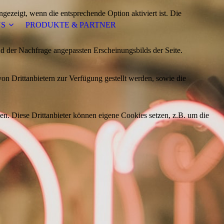
ezeigt, wenn die entsprechende Option aktiviert ist. Die
NS
PRODUKTE & PARTNER
d der Nachfrage angepassten Erscheinungsbilds der Seite.
on Drittanbietern zur Verfügung gestellt werden, sowie die
den. Diese Drittanbieter können eigene Cookies setzen, z.B. um die