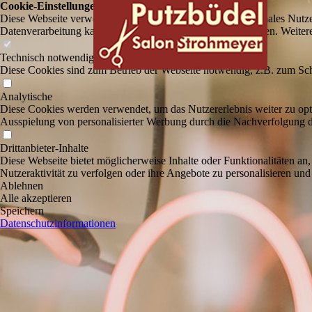
Cookie-Einstellungen
Diese Webseite verwendet Cookies, um Besuchern ein optimales Nutzerer
Datenverarbeitung kann dann auch in einem Drittland erfolgen. Weiter
Technisch notwendige
Diese Cookies sind zum Betrieb der Webseite notwendig, z.B. zum Sch
Analytische
Diese Cookies werden verwendet, um das Nutzererlebnis weiter zu optim
Ausspielung von personalisierter Werbung durch die Nachverfolgung de
Drittanbieter-Inhalte
Diese Webseite bietet möglicherweise Inhalte oder Funktionalitäten an,
Nutzeraktivität zu verfolgen oder ihre Angebote zu personalisieren und
Ablehnen
Alle akzeptieren
Speichern
Datenschutzinformationen