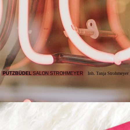
PUTZBÜDEL
SALON STROHMEYER
Inh. Tanja Strohmeyer