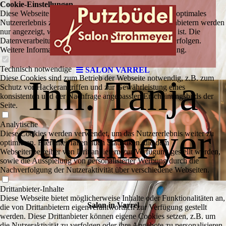
Cookie-Einstellungen
R
Diese Webseite verwendet Cookies, um Besuchern ein optimales
Nutzererlebnis zu bieten. Bestimmte Inhalte von Drittanbietern werden
nur angezeigt, wenn die entsprechende Option aktiviert ist. Die
Datenverarbeitung kann dann auch in einem Drittland erfolgen.
Weitere Informationen hierzu in der Datenschutzerklärung.
Technisch notwendige
SALON VARREL
Inh. Tanja
Diese Cookies sind zum Betrieb der Webseite notwendig, z.B. zum
Schutz vor Hackerangriffen und zur Gewährleistung eines
konsistenten und der Nachfrage angepassten Erscheinungsbilds der
Seite.
Analytische
Strohmeyer
Diese Cookies werden verwendet, um das Nutzererlebnis weiter zu
optimieren. Hierunter fallen auch Statistiken, die dem
Webseitenbetreiber von Drittanbietern zur Verfügung gestellt werden,
sowie die Ausspielung von personalisierter Werbung durch die
Nachverfolgung der Nutzeraktivität über verschiedene Webseiten.
Drittanbieter-Inhalte
Diese Webseite bietet möglicherweise Inhalte oder Funktionalitäten an,
Salon in Varrel
die von Drittanbietern eigenverantwortlich zur Verfügung gestellt
werden. Diese Drittanbieter können eigene Cookies setzen, z.B. um
die Nutzeraktivität zu verfolgen oder ihre Angebote zu personalisieren