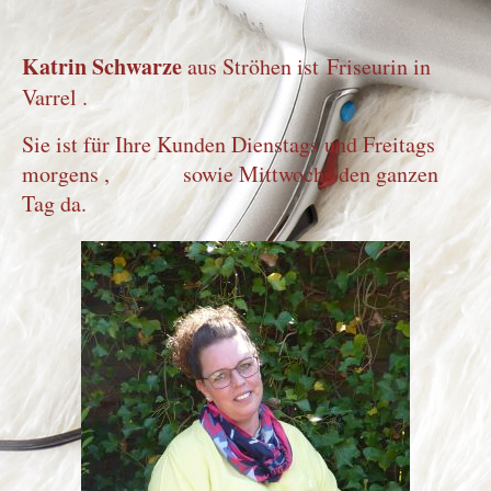
Katrin Schwarze
aus Ströhen ist Friseurin in
Varrel .
Sie ist für Ihre Kunden Dienstags und Freitags
morgens , sowie Mittwochs den ganzen
Tag da.