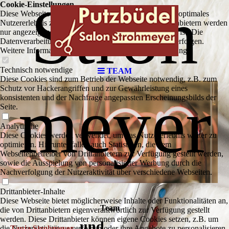
Stroh
Cookie-Einstellungen
Diese Webseite verwendet Cookies, um Besuchern ein optimales
Nutzererlebnis zu bieten. Bestimmte Inhalte von Drittanbietern werden
nur angezeigt, wenn die entsprechende Option aktiviert ist. Die
Datenverarbeitung kann dann auch in einem Drittland erfolgen.
Weitere Informationen hierzu in der Datenschutzerklärung.
Technisch notwendige
TEAM
Diese Cookies sind zum Betrieb der Webseite notwendig, z.B. zum
meyer
Schutz vor Hackerangriffen und zur Gewährleistung eines
konsistenten und der Nachfrage angepassten Erscheinungsbilds der
Seite.
Analytische
Diese Cookies werden verwendet, um das Nutzererlebnis weiter zu
optimieren. Hierunter fallen auch Statistiken, die dem
Webseitenbetreiber von Drittanbietern zur Verfügung gestellt werden,
sowie die Ausspielung von personalisierter Werbung durch die
Nachverfolgung der Nutzeraktivität über verschiedene Webseiten.
Drittanbieter-Inhalte
Diese Webseite bietet möglicherweise Inhalte oder Funktionalitäten an,
Team
die von Drittanbietern eigenverantwortlich zur Verfügung gestellt
werden. Diese Drittanbieter können eigene Cookies setzen, z.B. um
und
die Nutzeraktivität zu verfolgen oder ihre Angebote zu personalisieren
Tanja Strohmeyer