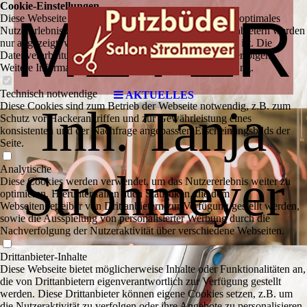
Cookie-Einstellungen
MEYER
Diese Webseite verwendet Cookies, um Besuchern ein optimales
Nutzererlebnis zu bieten. Bestimmte Inhalte von Drittanbietern werden
nur angezeigt, wenn die entsprechende Option aktiviert ist. Die
Datenverarbeitung kann dann auch in einem Drittland erfolgen.
Weitere Informationen hierzu in der Datenschutzerklärung.
Technisch notwendige
AKTUELLES
Diese Cookies sind zum Betrieb der Webseite notwendig, z.B. zum
Inh. Tanja
Schutz vor Hackerangriffen und zur Gewährleistung eines
konsistenten und der Nachfrage angepassten Erscheinungsbilds der
Seite.
Analytische
Strohmeyer
Diese Cookies werden verwendet, um das Nutzererlebnis weiter zu
optimieren. Hierunter fallen auch Statistiken, die dem
Webseitenbetreiber von Drittanbietern zur Verfügung gestellt werden,
sowie die Ausspielung von personalisierter Werbung durch die
Nachverfolgung der Nutzeraktivität über verschiedene Webseiten.
Drittanbieter-Inhalte
Diese Webseite bietet möglicherweise Inhalte oder Funktionalitäten an,
die von Drittanbietern eigenverantwortlich zur Verfügung gestellt
werden. Diese Drittanbieter können eigene Cookies setzen, z.B. um
die Nutzeraktivität zu verfolgen oder ihre Angebote zu personalisieren