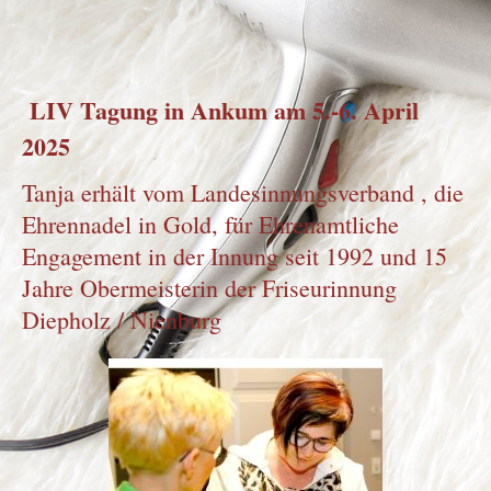
LIV Tagung in Ankum am 5.-6. April
2025
Tanja erhält vom Landesinnungsverband , die
Ehrennadel in Gold, für Ehrenamtliche
Engagement in der Innung seit 1992 und 15
Jahre Obermeisterin der Friseurinnung
Diepholz / Nienburg